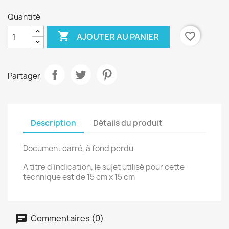
Quantité

favorite_border
AJOUTER AU PANIER
Partager
Description
Détails du produit
Document carré, à fond perdu
A titre d'indication, le sujet utilisé pour cette
technique est de 15 cm x 15 cm
Commentaires (0)